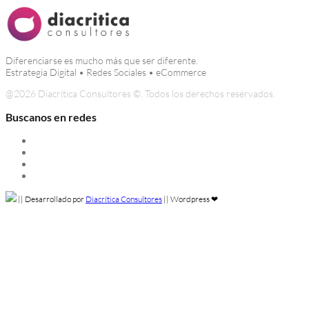
Diferenciarse es mucho más que ser diferente.
Estrategia Digital • Redes Sociales • eCommerce
@
2026 Diacrítica Consultores ©. Todos los derechos reservados.
Buscanos en redes
Instagram
Linkedin
Facebook
Twitter
||
Desarrollado por
Diacrítica Consultores
||
Wordpress ❤