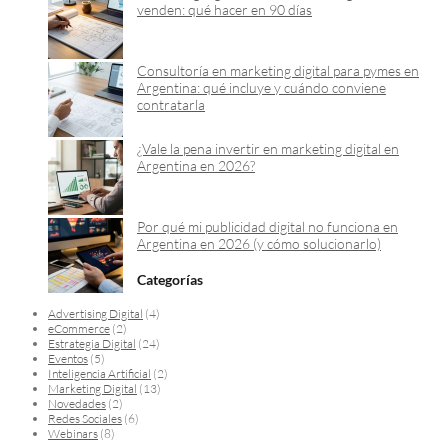
venden: qué hacer en 90 días
Consultoría en marketing digital para pymes en
Argentina: qué incluye y cuándo conviene
contratarla
¿Vale la pena invertir en marketing digital en
Argentina en 2026?
Por qué mi publicidad digital no funciona en
Argentina en 2026 (y cómo solucionarlo)
Categorías
Advertising Digital
(4)
eCommerce
(2)
Estrategia Digital
(24)
Eventos
(5)
Inteligencia Artificial
(2)
Marketing Digital
(13)
Novedades
(2)
Redes Sociales
(6)
Webinars
(8)