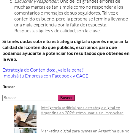
Escuchar y responder
. Uno de los grandes errores de
muchas marcas es tan simple como no responder a los
comentarios o mensajes de sus seguidores. Tal vez el
contenido es bueno, pero la persona se termina llevando
una mala experiencia por la falta de respuesta.
Respuestas ágiles y de calidad, son la clave.
Si tenés dudas sobre tu estrategia digital o querés mejorar la
calidad del contenido que publicás, escribinos para que
podamos ayudarte a potenciar los resultados que obtenés en
la web.
Navegación
Estrategia de Contenidos: ¿vale la pena?
Impulsá tu Empresa con Facebook y CACE
de
entradas
Buscar
Buscar:
Inteligencia artificial para estrategia digital en
Argentina en 2026: cómo usarla sin improvisar
Marketing digital para pymes en Argentina que no