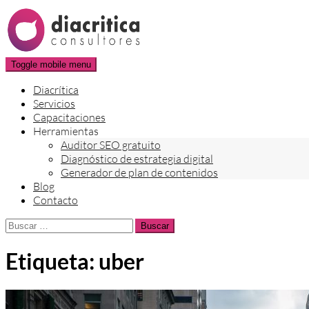
Skip
to
content
Toggle mobile menu
Diacrítica
Servicios
Capacitaciones
Herramientas
Auditor SEO gratuito
Diagnóstico de estrategia digital
Generador de plan de contenidos
Blog
Contacto
Buscar:
Etiqueta:
uber