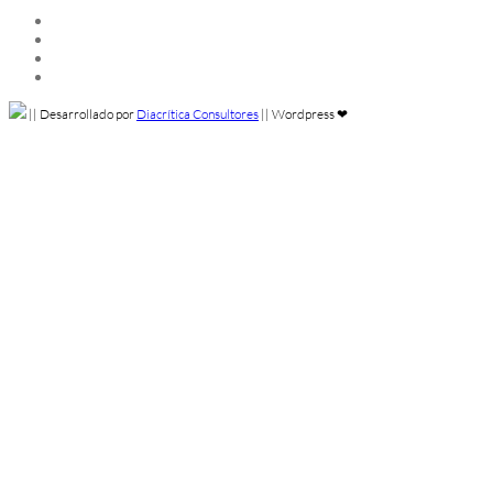
Instagram
Linkedin
Facebook
Twitter
||
Desarrollado por
Diacrítica Consultores
||
Wordpress ❤