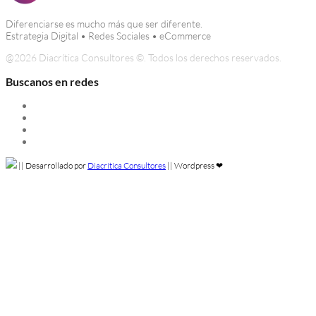
Diferenciarse es mucho más que ser diferente.
Estrategia Digital • Redes Sociales • eCommerce
@
2026 Diacrítica Consultores ©. Todos los derechos reservados.
Buscanos en redes
Instagram
Linkedin
Facebook
Twitter
||
Desarrollado por
Diacrítica Consultores
||
Wordpress ❤