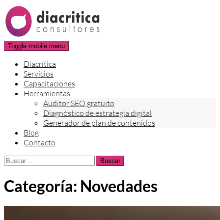
Skip
to
content
Toggle mobile menu
Diacrítica
Servicios
Capacitaciones
Herramientas
Auditor SEO gratuito
Diagnóstico de estrategia digital
Generador de plan de contenidos
Blog
Contacto
Buscar:
Categoría:
Novedades